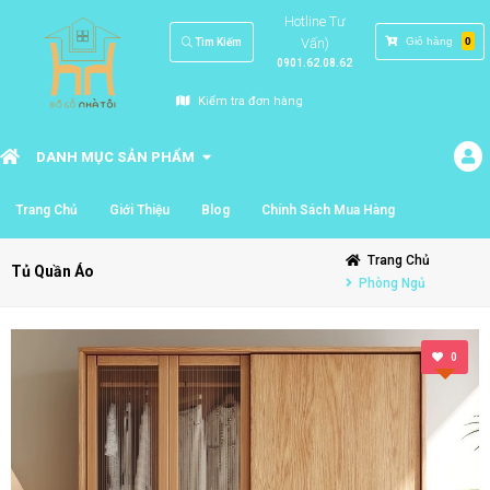
Hotline Tư
Vấn)
Giỏ hàng
0
Tìm Kiếm
0901.62.08.62
Kiểm tra đơn hàng
DANH MỤC SẢN PHẨM
Trang Chủ
Giới Thiệu
Blog
Chính Sách Mua Hàng
Trang Chủ
Tủ Quần Áo
Phòng Ngủ
0