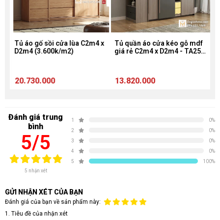
Tủ áo gố sồi cửa lùa C2m4 x
Tủ quần áo cửa kéo gỗ mdf
T
D2m4 (3.600k/m2)
giá rẻ C2m4 x D2m4 - TA257
h
(2.400k/m2)
(
20.730.000
13.820.000
9
Đánh giá trung
1
0%
bình
2
0%
5/5
3
0%
4
0%
5
100%
5 nhận xét
GỬI NHẬN XÉT CỦA BẠN
Đánh giá của bạn về sản phẩm này:
1. Tiêu đề của nhận xét