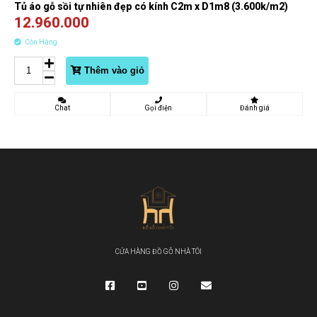
Tủ áo gỗ sồi tự nhiên đẹp có kính C2m x D1m8 (3.600k/m2)
12.960.000
Còn Hàng
Thêm vào giỏ
Chat
Gọi điện
Đánh giá
CỬA HÀNG ĐỒ GỖ NHÀ TÔI