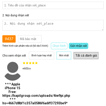
2. Nội dung nhận xét
9437
Chọn hình
Gửi nhận xét
Thêm hình sản phẩm nếu có (tối đa 5 hình):
Cho xem nhận xét
Bình luận hay nhất
Mới nhất
e602cu
* * * Apple
iPhone 15
Free:
https://kapilgroup.com/uploads/4iw9pi.php
* * *
hs=4667d8bf1c357a0586f6a6ff37293be9*