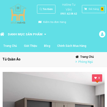
Hotline Tư
Vấn)
Giỏ hàng
0
Tìm Kiếm
0901.62.08.62
Kiểm tra đơn hàng
DANH MỤC SẢN PHẨM
Trang Chủ
Giới Thiệu
Blog
Chính Sách Mua Hàng
Trang Chủ
Tủ Quần Áo
Phòng Ngủ
0