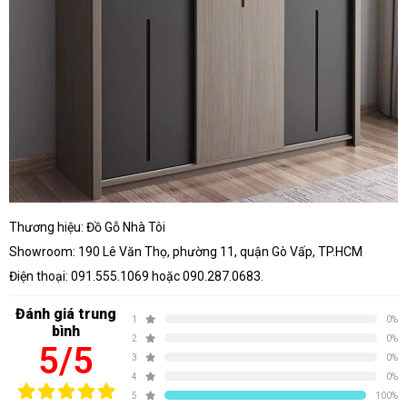
Thương hiệu: Đồ Gỗ Nhà Tôi
Showroom: 190 Lê Văn Thọ, phường 11, quận Gò Vấp, TP.HCM
Điện thoại: 091.555.1069 hoặc 090.287.0683.
Đánh giá trung
1
0%
bình
2
0%
5/5
3
0%
4
0%
5
100%