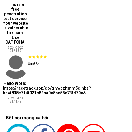
This is a
free
penetration
test service.
Your website
is vulnerable
to spam.
Use
CAPTCHA.
2024-03-25
01:51:57
8gp36z
Hello World!
https://racetrack.top/go/giywczjtmm5dinbs?
hs=f838e714f021c82ba0c8bc55c73fd70c&
2023-04-14
21:14:49
Kết nối mạng xã hội