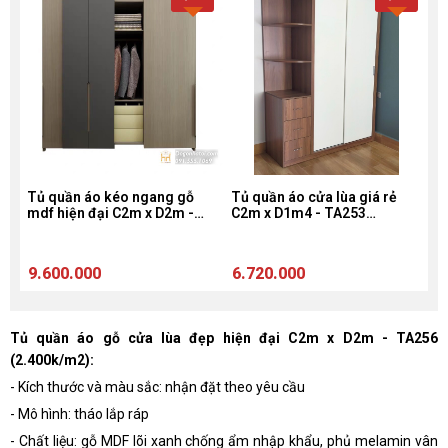
Tủ quần áo kéo ngang gỗ
Tủ quần áo cửa lùa giá rẻ
T
2m
mdf hiện đại C2m x D2m -
C2m x D1m4 - TA253
g
TA254 (2.400k/m2)
(2.400k/m2)
9.600.000
6.720.000
7
Tủ quần áo gỗ cửa lùa đẹp hiện đại C2m x D2m - TA256
(2.400k/m2):
- Kích thước và màu sắc: nhận đặt theo yêu cầu
- Mô hình: tháo lắp ráp
- Chất liệu: gỗ MDF lõi xanh chống ẩm nhập khẩu, phủ melamin vân