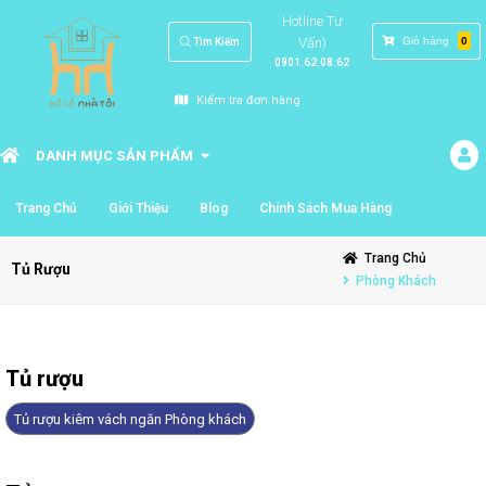
Hotline Tư
Vấn)
Giỏ hàng
0
Tìm Kiếm
0901.62.08.62
Kiểm tra đơn hàng
DANH MỤC SẢN PHẨM
Trang Chủ
Giới Thiệu
Blog
Chính Sách Mua Hàng
Trang Chủ
Tủ Rượu
Phòng Khách
Tủ rượu
Tủ rượu kiêm vách ngăn Phòng khách