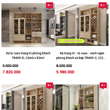
3
31
Kệ tủ rượu trang trí phòng khách
Kệ trang trí - tủ rượu - vách ngăn
TR609-D; C2m2 x R2m1
phòng khách và bếp TR609-C; (C2m2
x R1m7)
9.000.000
8.300.000
7.820.000
5.980.000
0
0