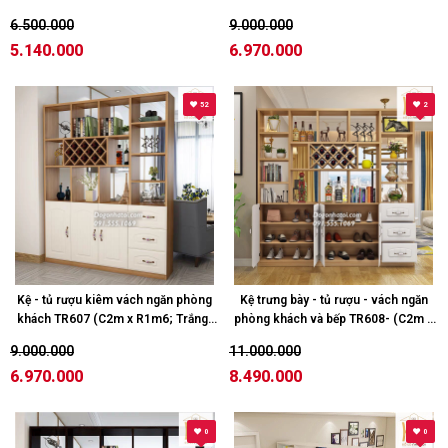
Trắng - sồi)
Trắng)
6.500.000
9.000.000
5.140.000
6.970.000
52
2
Kệ - tủ rượu kiêm vách ngăn phòng
Kệ trưng bày - tủ rượu - vách ngăn
khách TR607 (C2m x R1m6; Trắng-
phòng khách và bếp TR608- (C2m x
sồi)
N2m; Trắng - sồi)
9.000.000
11.000.000
6.970.000
8.490.000
0
0