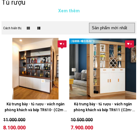
Tủ rượu
Xem thêm
Cách hiển thị
0
0
Kệ trưng bày - tủ rượu - vách ngăn
Kệ trưng bày - tủ rượu - vách ngăn
phòng khách và bếp TR610- (C2m x
phòng khách và bếp TR611 (C2m-
N1M8) - Đồ Gỗ Nhà Tôi
N1m6) - Đồ Gỗ Nhà Tôi
11.000.000
10.500.000
8.100.000
7.900.000