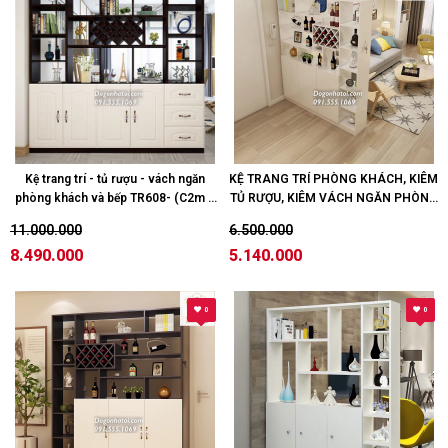
Kệ trang trí - tủ rượu - vách ngăn
KỆ TRANG TRÍ PHÒNG KHÁCH, KIÊM
phòng khách và bếp TR608- (C2m x
TỦ RƯỢU, KIÊM VÁCH NGĂN PHÒNG
N2m; Trắng -đen)
TR604 (C2m x R1m5, có ô rượu, màu
11.000.000
6.500.000
trắng)
8.490.000
5.140.000
0
0