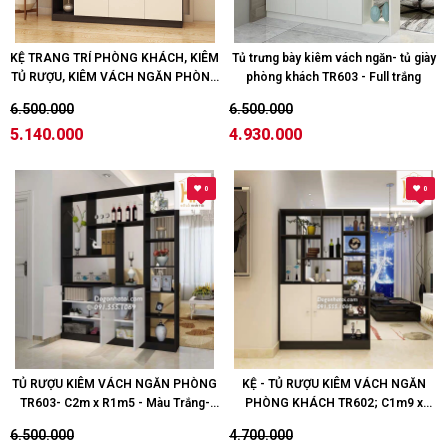
KỆ TRANG TRÍ PHÒNG KHÁCH, KIÊM
Tủ trưng bày kiêm vách ngăn- tủ giày
TỦ RƯỢU, KIÊM VÁCH NGĂN PHÒNG
phòng khách TR603 - Full trắng
TR604 (C2m x R1m5) - Trắng đen
6.500.000
6.500.000
5.140.000
4.930.000
0
0
TỦ RƯỢU KIÊM VÁCH NGĂN PHÒNG
KỆ - TỦ RƯỢU KIÊM VÁCH NGĂN
TR603- C2m x R1m5 - Màu Trắng-
PHÒNG KHÁCH TR602; C1m9 x
Đen
R1m2 - Màu Trắng-Đen
6.500.000
4.700.000