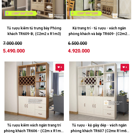
Tủ rượu kiêm tủ trưng bày Phòng
Kệ trang trí - tủ rượu - vách ngăn
khách TR609-B; (C2m2 x R1m3)
phòng khách và bếp TR609- (C2m2 x
R1m2)
7.000.000
6.500.000
5.490.000
4.920.000
0
0
Tủ rượu kiêm vách ngăn trang trí
Tủ rượu - kệ giày dép - vách ngăn
phòng khách TR606 - (C2m x R1m2;
phòng khách TR607 (C2mx R1m6;