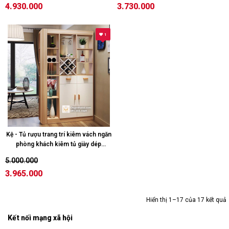
4.930.000
3.730.000
1
Kệ - Tủ rượu trang trí kiêm vách ngăn
phòng khách kiêm tủ giày dép
TR601; (C1m9 x N1m2) - Màu Trắng
5.000.000
sồi
3.965.000
Hiển thị 1–17 của 17 kết quả
Kết nối mạng xã hội