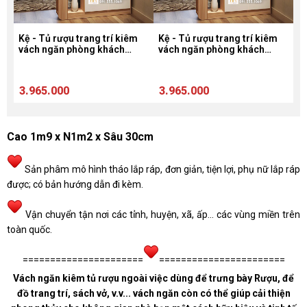
Kệ - Tủ rượu trang trí kiêm
Kệ - Tủ rượu trang trí kiêm
Kệ
vách ngăn phòng khách
vách ngăn phòng khách
v
kiêm tủ giày dép TR601;
kiêm tủ giày dép TR601;
k
g
(C1m9 x N1m2) - Màu Trắng
(C1m9 x N1m2) - Màu Trắng
(
sồi
sồi
s
3.965.000
3.965.000
3
Cao 1m9 x N1m2 x Sâu 30cm
Sản phâm mô hình tháo lắp ráp, đơn giản, tiện lợi, phụ nữ lắp ráp
được; có bản hướng dẫn đi kèm.
Vận chuyển tận nơi các tỉnh, huyện, xã, ấp... các vùng miền trên
toàn quốc.
======================
=======================
Vách ngăn kiêm tủ rượu ngoài việc dùng để trưng bày Rượu, để
đồ trang trí, sách vở, v.v... vách ngăn còn có thể giúp cải thiện