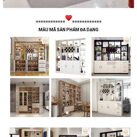
============
============
MẪU MÃ SẢN PHẨM ĐA DẠNG