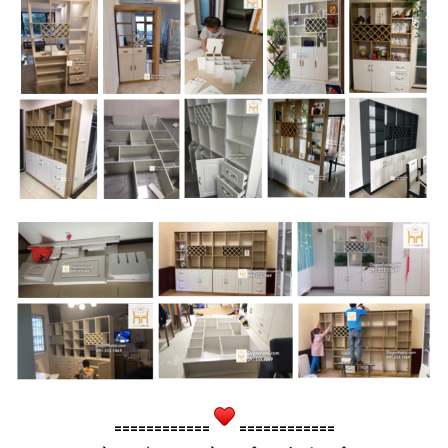
============
============