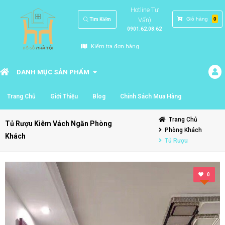
Hotline Tư
Vấn)
Giỏ hàng
0
Tìm Kiếm
0901.62.08.62
Kiểm tra đơn hàng
DANH MỤC SẢN PHẨM
Trang Chủ
Giới Thiệu
Blog
Chính Sách Mua Hàng
Trang Chủ
Tủ Rượu Kiêm Vách Ngăn Phòng
Phòng Khách
Khách
Tủ Rượu
0