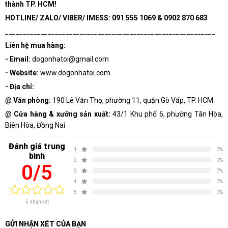
thành TP. HCM!
HOTLINE/ ZALO/ VIBER/ IMESS: 091 555 1069 & 0902 870 683
___________________________________________________________
Liên hệ mua hàng:
- Email:
dogonhatoi@gmail.com
- Website:
www.dogonhatoi.com
- Địa chỉ:
@
Văn phòng:
190 Lê Văn Thọ, phường 11, quận Gò Vấp, TP. HCM
@
Cửa hàng & xưởng sản xuất:
43/1 Khu phố 6, phường Tân Hòa,
Biên Hòa, Đồng Nai
Đánh giá trung
1
0%
bình
2
0%
0/5
3
0%
4
0%
5
0%
5 nhận xét
GỬI NHẬN XÉT CỦA BẠN