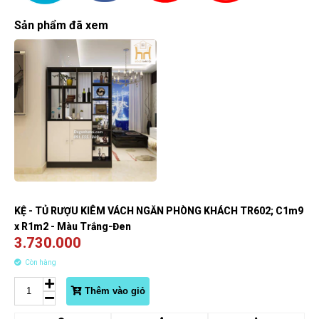
Sản phẩm đã xem
KỆ - TỦ RƯỢU KIÊM VÁCH NGĂN PHÒNG KHÁCH TR602; C1m9
x R1m2 - Màu Trắng-Đen
3.730.000
Còn hàng
Thêm vào giỏ