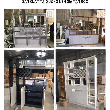
SẢN XUẤT TẠI XƯỞNG NÊN GIÁ TẬN GÔC