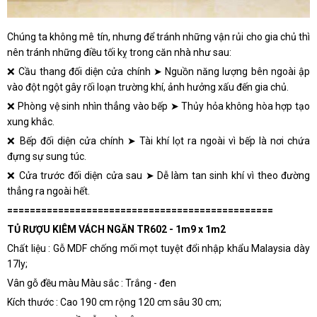
Chúng ta không mê tín, nhưng để tránh những vận rủi cho gia chủ thì
nên tránh những điều tối kỵ trong căn nhà như sau:
❌ Cầu thang đối diện cửa chính ➤ Nguồn năng lượng bên ngoài ập
vào đột ngột gây rối loạn trường khí, ảnh hưởng xấu đến gia chủ.
❌ Phòng vệ sinh nhìn thẳng vào bếp ➤ Thủy hỏa không hòa hợp tạo
xung khắc.
❌ Bếp đối diện cửa chính ➤ Tài khí lọt ra ngoài vì bếp là nơi chứa
đựng sự sung túc.
❌ Cửa trước đối diện cửa sau ➤ Dễ làm tan sinh khí vì theo đường
thẳng ra ngoài hết.
===============================================
TỦ RƯỢU KIÊM VÁCH NGĂN TR602 - 1m9 x 1m2
Chất liệu : Gỗ MDF chống mối mọt tuyệt đổi nhập khẩu Malaysia dày
17ly;
Vân gỗ đều màu Màu sắc : Trắng - đen
Kích thước : Cao 190 cm rộng 120 cm sâu 30 cm;