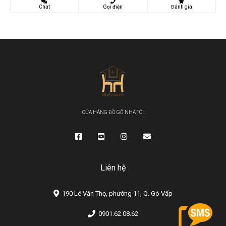
Chat
Gọi điện
Đánh giá
CỬA HÀNG ĐỒ GỖ NHÀ TÔI
Liên hệ
190 Lê Văn Thọ, phường 11, Q. Gò Vấp
0901.62.08.62