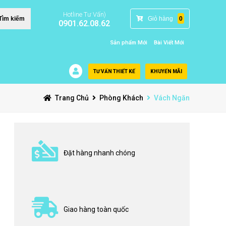
Hotline Tư Vấn)
Giỏ hàng
0
Tìm kiếm
0901.62.08.62
Sản phẩm Mới
Bài Viết Mới
TƯ VẤN THIẾT KẾ
KHUYẾN MÃI
Trang Chủ
Phòng Khách
Vách Ngăn
Đặt hàng nhanh chóng
Giao hàng toàn quốc