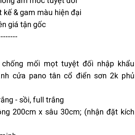
hống ẩm mốc tuyệt đối
 kế & gam màu hiện đại
ên giá tận gốc
--------
ống mối mọt tuyệt đối nhập khẩu
ánh cửa pano tân cổ điển sơn 2k phủ
g - sồi, full trắng
ộng 200cm x sâu 30cm; (nhận đặt kích