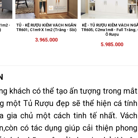
1m2 -
TỦ - KỆ RƯỢU KIÊM VÁCH NGĂN
KỆ - TỦ RƯỢU KIÊM VÁCH NG
)
TR601; C1m9 X 1m2 (Trắng - Sồi)
TR605; C2mx1m8 - Full Trắng;
Ô Rượu
3.965.000
5.985.000
N
òng khách có thể tạo ấn tượng trong mắt
g một Tủ Rượu đẹp sẽ thể hiện cá tính
 gia chủ một cách tinh tế nhất. Vách
n,còn có tác dụng giúp cải thiện phong