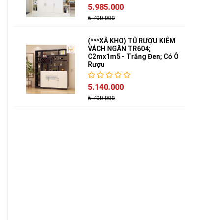
5.985.000
6.700.000
(***XẢ KHO) TỦ RƯỢU KIÊM
VÁCH NGĂN TR604;
C2mx1m5 - Trắng Đen; Có Ô
Rượu
5.140.000
6.700.000