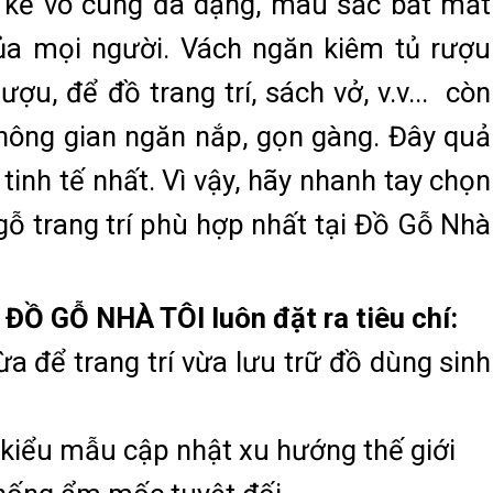
t kế vô cùng đa dạng, màu sắc bắt mắt
của mọi người. Vách ngăn kiêm tủ rượu
ợu, để đồ trang trí, sách vở, v.v... còn
hông gian ngăn nắp, gọn gàng. Đây quả
tinh tế nhất. Vì vậy, hãy nhanh tay chọn
ỗ trang trí phù hợp nhất tại Đồ Gỗ Nhà
 ĐỒ GỖ NHÀ TÔI luôn đặt ra tiêu chí:
ừa để trang trí vừa lưu trữ đồ dùng sinh
u kiểu mẫu cập nhật xu hướng thế giới