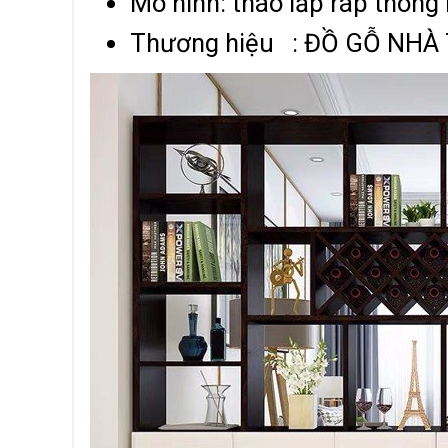
Mô hình: tháo lắp ráp thông
Thương hiệu : ĐỒ GỖ NHÀ 