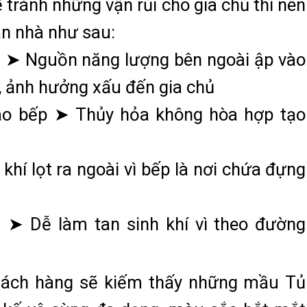
 tránh những vận rủi cho gia chủ thì nên
ăn nhà như sau:
h ➤ Nguồn năng lượng bên ngoài ập vào
í, ảnh hưởng xấu đến gia chủ
ào bếp ➤ Thủy hỏa không hòa hợp tạo
khí lọt ra ngoài vì bếp là nơi chứa đựng
 ➤ Dễ làm tan sinh khí vì theo đường
hách hàng sẽ kiếm thấy những mầu Tủ