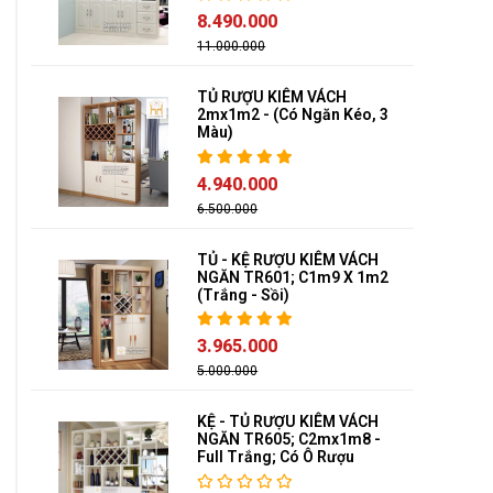
8.490.000
11.000.000
TỦ RƯỢU KIÊM VÁCH
2mx1m2 - (Có Ngăn Kéo, 3
Màu)
4.940.000
6.500.000
TỦ - KỆ RƯỢU KIÊM VÁCH
NGĂN TR601; C1m9 X 1m2
(Trắng - Sồi)
3.965.000
5.000.000
KỆ - TỦ RƯỢU KIÊM VÁCH
NGĂN TR605; C2mx1m8 -
Full Trắng; Có Ô Rượu