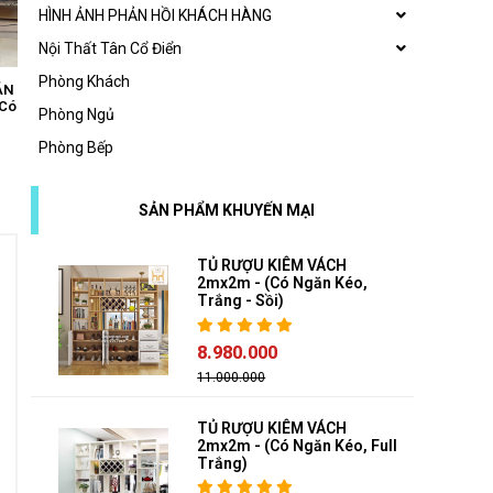
HÌNH ẢNH PHẢN HỒI KHÁCH HÀNG
Nội Thất Tân Cổ Điển
Phòng Khách
ĂN
(***XẢ KHO) TỦ RƯỢU KIÊM
 Có
VÁCH NGĂN TR604; C2mx1m5 -
Phòng Ngủ
Trắng Đen; Có Ô Rượu
Phòng Bếp
5.140.000
SẢN PHẨM KHUYẾN MẠI
TỦ RƯỢU KIÊM VÁCH
2mx2m - (Có Ngăn Kéo,
Trắng - Sồi)
8.980.000
11.000.000
TỦ RƯỢU KIÊM VÁCH
2mx2m - (Có Ngăn Kéo, Full
Trắng)