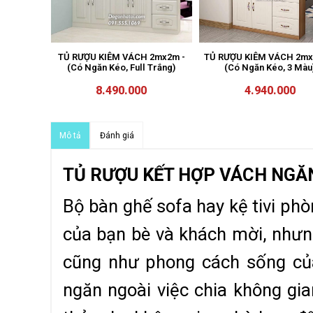
 2mx2m -
TỦ RƯỢU KIÊM VÁCH 2mx2m -
TỦ RƯỢU KIÊM VÁCH 2mx
 - Sồi)
(Có Ngăn Kéo, Full Trắng)
(Có Ngăn Kéo, 3 Màu
8.490.000
4.940.000
Đánh giá
Mô tả
TỦ RƯỢU KẾT HỢP VÁCH NGĂ
Bộ bàn ghế sofa hay kệ tivi ph
của bạn bè và khách mời, nhưn
cũng như phong cách sống của
ngăn ngoài việc chia không gia