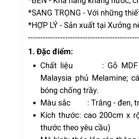
*BỀN - Khả năng kháng nước, c
*SANG TRỌNG - Với những thiết
*HỢP LÝ - Sản xuất tại Xưởng n
--------------------------------------------
1. Đặc điểm:
Chất liệu : Gỗ MDF ch
Malaysia phủ Melamine; c
bóng chống trầy.
Màu sắc : Trắng - đen, trắn
Kích thước: cao 200cm x r
thước theo yêu cầu)