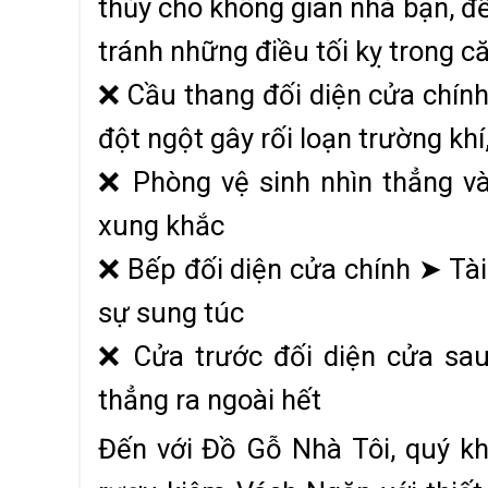
thủy cho không gian nhà bạn, để
tránh những điều tối kỵ trong c
❌ Cầu thang đối diện cửa chín
đột ngột gây rối loạn trường kh
❌ Phòng vệ sinh nhìn thẳng v
xung khắc
❌ Bếp đối diện cửa chính ➤ Tài 
sự sung túc
❌ Cửa trước đối diện cửa sau
thẳng ra ngoài hết
Đến với Đồ Gỗ Nhà Tôi, quý k