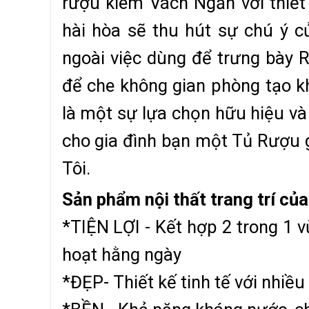
rượu kiêm Vách Ngăn với thiế
hài hòa sẽ thu hút sự chú ý 
ngoài việc dùng để trưng bày Rư
để che không gian phòng tạo k
là một sự lựa chọn hữu hiệu và 
cho gia đình bạn một Tủ Rượu g
Tôi.
Sản phẩm nội thất trang trí của
*TIỆN LỢI - Kết hợp 2 trong 1 v
hoạt hằng ngày
*ĐẸP- Thiết kế tinh tế với nhiề