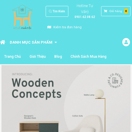
Hotline Tư
Vấn)
Giỏ hàng
0
Tìm Kiếm
0901.62.08.62
Kiểm tra đơn hàng
DANH MỤC SẢN PHẨM
Trang Chủ
Giới Thiệu
Blog
Chính Sách Mua Hàng