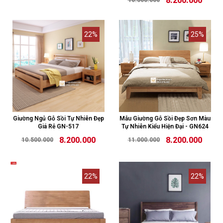
8.200.000
10.500.000
22%
25%
Giường Ngủ Gỗ Sồi Tự Nhiên Đẹp
Mẫu Giường Gỗ Sồi Đẹp Sơn Màu
Giá Rẻ GN-517
Tự Nhiên Kiểu Hiện Đại - GN624
8.200.000
8.200.000
10.500.000
11.000.000
22%
22%