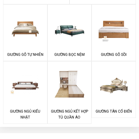
GIƯỜNG GỖ TỰ NHIÊN
GIƯỜNG BỌC NỆM
GIƯỜNG GỖ SỒI
GIƯỜNG NGỦ KIỂU
GIƯỜNG NGỦ KẾT HỢP
GIƯỜNG TÂN CỔ ĐIỂN
NHẬT
TỦ QUẦN ÁO