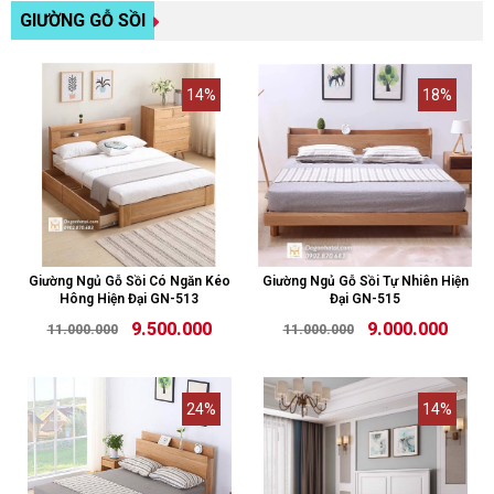
GIƯỜNG GỖ SỒI
14%
18%
Giường Ngủ Gỗ Sồi Có Ngăn Kéo
Giường Ngủ Gỗ Sồi Tự Nhiên Hiện
Hông Hiện Đại GN-513
Đại GN-515
9.500.000
9.000.000
11.000.000
11.000.000
24%
14%