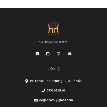
CỬA HÀNG ĐỒ GỖ NHÀ TÔI
Liên hệ
190 Lê Văn Thọ, phường 11, Q. Gò Vấp
0901.62.08.62
dogonhatoi@gmail.com