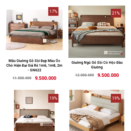
17%
21%
Mẫu Giường Gỗ Sồi Đẹp Màu Óc
Giường Ngủ Gỗ Sồi Có Hộc Đầu
Chó Hiện Đại Giá Rẻ 1m6, 1m8, 2m
Giường
- GN622
9.500.000
12.000.000
9.500.000
11.500.000
19%
19%