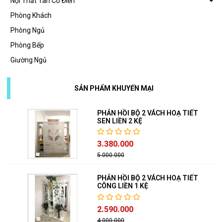
Nội Thất Tân Cổ Điển
Phòng Khách
Phòng Ngủ
Phòng Bếp
Giường Ngủ
SẢN PHẨM KHUYẾN MẠI
PHẢN HỒI BỘ 2 VÁCH HOẠ TIẾT
SEN LIỀN 2 KỆ
3.380.000
5.000.000
PHẢN HỒI BỘ 2 VÁCH HOẠ TIẾT
CÔNG LIỀN 1 KỆ
2.590.000
4.000.000