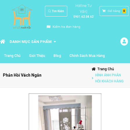
Hotline Tư
Vấn)
Giỏ hàng
0
Tìm Kiếm
0901.62.08.62
Kiểm tra đơn hàng
DANH MỤC SẢN PHẨM
Trang Chủ
Giới Thiệu
Blog
Chính Sách Mua Hàng
Trang Chủ
Phản Hồi Vách Ngăn
HÌNH ẢNH PHẢN
HỒI KHÁCH HÀNG