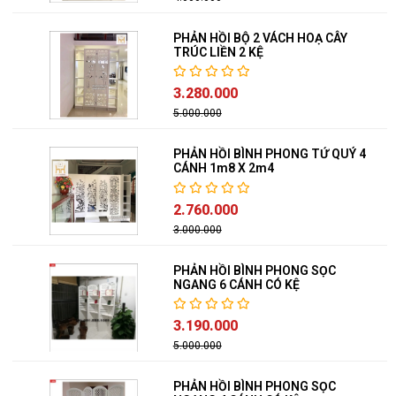
PHẢN HỒI BỘ 2 VÁCH HOẠ CÂY
TRÚC LIỀN 2 KỆ
3.280.000
5.000.000
PHẢN HỒI BÌNH PHONG TỨ QUÝ 4
CÁNH 1m8 X 2m4
2.760.000
3.000.000
PHẢN HỒI BÌNH PHONG SỌC
NGANG 6 CÁNH CÓ KỆ
3.190.000
5.000.000
PHẢN HỒI BÌNH PHONG SỌC