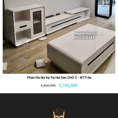
Phản Hồi Bộ Kệ Tivi Để Sàn CHỮ C - NT714a
3,760,000
4,500,000