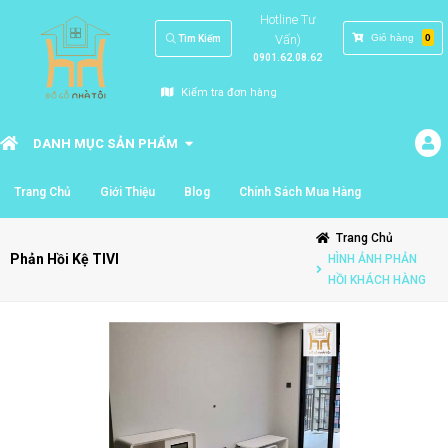
Hotline Tư
Vấn)
Giỏ hàng
0
Tìm Kiếm
0901.62.08.62
Kiểm tra đơn hàng
DANH MỤC SẢN PHẨM
Trang Chủ
Giới Thiệu
Blog
Chính Sách Mua Hàng
Trang Chủ
Phản Hồi Kệ TIVI
HÌNH ẢNH PHẢN
HỒI KHÁCH HÀNG