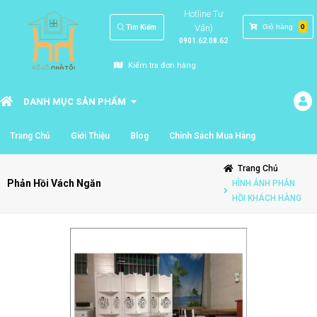
Hotline Tư
Vấn)
Giỏ hàng
0
Tìm Kiếm
0901.62.08.62
Kiểm tra đơn hàng
DANH MỤC SẢN PHẨM
Trang Chủ
Giới Thiệu
Blog
Chính Sách Mua Hàng
Trang Chủ
Phản Hồi Vách Ngăn
HÌNH ẢNH PHẢN
HỒI KHÁCH HÀNG