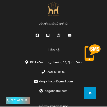
CỬA HÀNG ĐỒ GỖ NHÀ TÔI
Liên hệ
190 Lê Văn Thọ, phường 11, Q. Gò Vấp
0901.62.08.62
dogonhatoi@gmail.com
dogonhatoi.com
0901.62.08.62
Hỗ trợ khách hàng