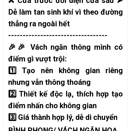
❌
Cửa trước đối diện cửa sau
➤
Dễ làm tan sinh khí vì theo đường
thẳng ra ngoài hết
----------------------------------
🎉🎉
Vách ngăn thông mình có
điểm gì vượt trội:
1️
Tạo nên không gian riêng
nhưng vẫn thông thoáng
2️
Thiết kế độc lạ, thích hợp tạo
điểm nhấn cho không gian
3️
Giá thành hợp lý, dễ di chuyển
BÌNH PHONG/ VÁCH NGĂN HOẠ