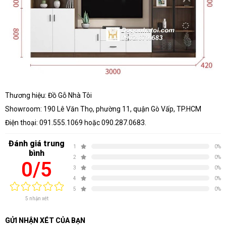
Thương hiệu: Đồ Gỗ Nhà Tôi
Showroom: 190 Lê Văn Thọ, phường 11, quận Gò Vấp, TP.HCM
Điện thoại: 091.555.1069 hoặc 090.287.0683.
Đánh giá trung
1
0%
bình
2
0%
0/5
3
0%
4
0%
5
0%
5 nhận xét
GỬI NHẬN XÉT CỦA BẠN