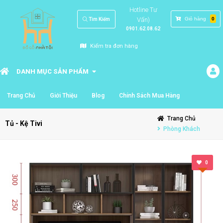
Hotline Tư
Vấn)
Giỏ hàng
0
Tìm Kiếm
0901.62.08.62
Kiểm tra đơn hàng
DANH MỤC SẢN PHẨM
Trang Chủ
Giới Thiệu
Blog
Chính Sách Mua Hàng
Trang Chủ
Tủ - Kệ Tivi
Phòng Khách
0