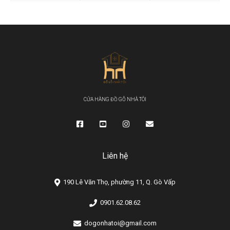
CỬA HÀNG ĐỒ GỖ NHÀ TÔI
Liên hệ
190 Lê Văn Thọ, phường 11, Q. Gò Vấp
0901.62.08.62
dogonhatoi@gmail.com