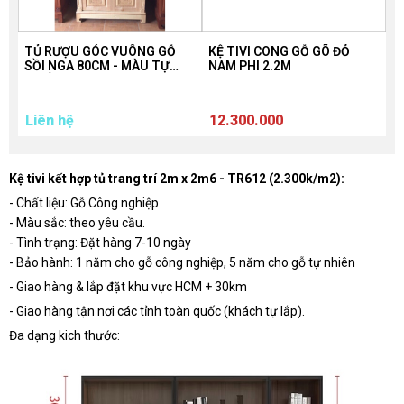
TỦ RƯỢU GÓC VUÔNG GỖ
KỆ TIVI CONG GỖ GÕ ĐỎ
K
SỒI NGA 80CM - MÀU TỰ
NAM PHI 2.2M
NHIÊN
1
Liên hệ
12.300.000
Kệ tivi kết hợp tủ trang trí 2m x 2m6 - TR612 (2.300k/m2):
- Chất liệu: Gỗ Công nghiệp
- Màu sắc: theo yêu cầu.
- Tình trạng: Đặt hàng 7-10 ngày
- Bảo hành: 1 năm cho gỗ công nghiệp, 5 năm cho gỗ tự nhiên
- Giao hàng & lắp đặt khu vực HCM + 30km
- Giao hàng tận nơi các tỉnh toàn quốc (khách tự lắp).
Đa dạng kich thước: