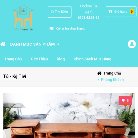
Hotline Tư
Vấn)
Giỏ hàng
0
Tìm Kiếm
0901.62.08.62
Kiểm tra đơn hàng
DANH MỤC SẢN PHẨM
Trang Chủ
Giới Thiệu
Blog
Chính Sách Mua Hàng
Trang Chủ
Tủ - Kệ Tivi
Phòng Khách
0