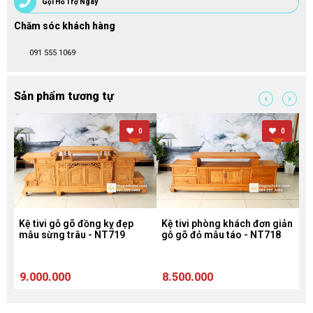
Gọi Hỗ Trợ Ngay
Chăm sóc khách hàng
091 555 1069
Sản phẩm tương tự
0
0
ơn
Kệ tivi gỗ gõ đồng kỵ đẹp
Kệ tivi phòng khách đơn giản
Kệ
mẫu sừng trâu - NT719
gỗ gõ đỏ mẫu táo - NT718
n
9.000.000
8.500.000
9