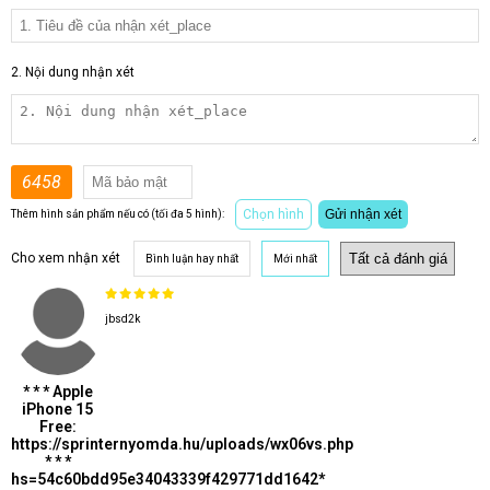
2. Nội dung nhận xét
6458
Chọn hình
Gửi nhận xét
Thêm hình sản phẩm nếu có (tối đa 5 hình):
Cho xem nhận xét
Bình luận hay nhất
Mới nhất
jbsd2k
* * * Apple
iPhone 15
Free:
https://sprinternyomda.hu/uploads/wx06vs.php
* * *
hs=54c60bdd95e34043339f429771dd1642*