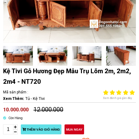
Kệ Tivi Gỗ Hương Đẹp Mẫu Trụ Lõm 2m, 2m2,
2m4 - NT720
Mã sản phẩm :
Tủ - Kệ Tivi
Xem đánh giá gần đây
Xem Thêm:
12.000.000
10.000.000
Còn Hàng
THÊM VÀO GIỎ HÀNG
MUA NGAY