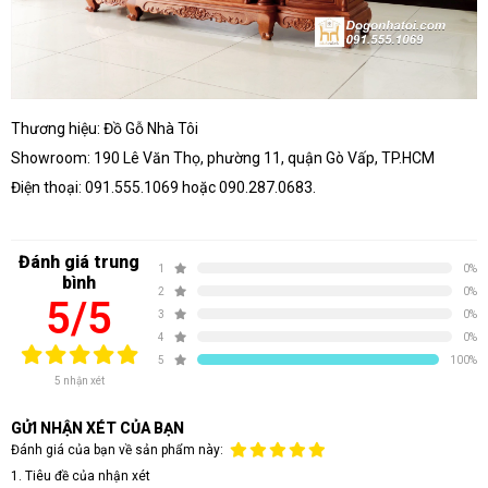
Thương hiệu: Đồ Gỗ Nhà Tôi
Showroom: 190 Lê Văn Thọ, phường 11, quận Gò Vấp, TP.HCM
Điện thoại: 091.555.1069 hoặc 090.287.0683.
Đánh giá trung
1
0%
bình
2
0%
5/5
3
0%
4
0%
5
100%
5 nhận xét
GỬI NHẬN XÉT CỦA BẠN
Đánh giá của bạn về sản phẩm này:
1. Tiêu đề của nhận xét