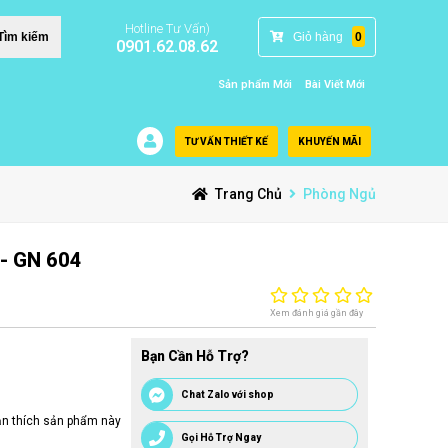
Hotline Tư Vấn)
Giỏ hàng
0
Tìm kiếm
0901.62.08.62
Sản phẩm Mới
Bài Viết Mới
TƯ VẤN THIẾT KẾ
KHUYẾN MÃI
Trang Chủ
Phòng Ngủ
 - GN 604
Xem đánh giá gần đây
Bạn Cần Hỗ Trợ?
Chat Zalo với shop
n thích sản phẩm này
Gọi Hỗ Trợ Ngay