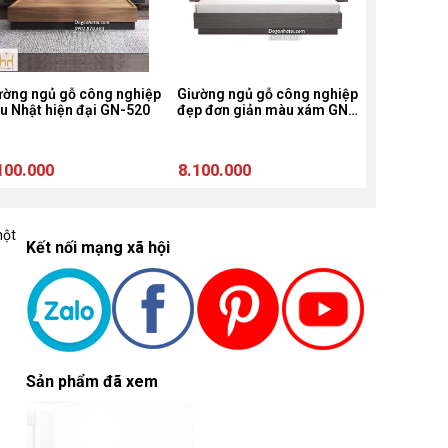
ường ngủ gỗ công nghiệp
Giường ngủ gỗ công nghiệp
Giường ngủ
ểu Nhật hiện đại GN-520
đẹp đơn giản màu xám GN-
hiện đại g
520
100.000
8.100.000
7.950.000
một
Kết nối mạng xã hội
Sản phẩm đã xem