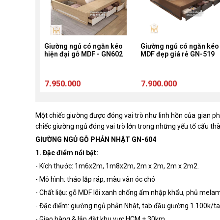
công nghiệp
Giường ngủ có ngăn kéo
Giường ngủ có ngăn kéo
àu xám GN-
hiện đại gỗ MDF - GN602
MDF đẹp giá rẻ GN-519
7.950.000
7.900.000
Một chiếc giường được đóng vai trò như linh hồn của gian p
chiếc giường ngủ đóng vai trò lớn trong những yếu tố cấu th
GIƯỜNG NGỦ GỖ PHẢN NHẬT GN-604
1. Đặc điểm nổi bật:
- Kích thước: 1m6x2m, 1m8x2m, 2m x 2m, 2m x 2m2.
- Mô hình: tháo lắp ráp, màu vân óc chó
- Chất liệu: gỗ MDF lõi xanh chống ẩm nhập khẩu, phủ melam
- Đặc điểm: giường ngủ phản Nhật, tab đầu giường 1.100k/ta
- Giao hàng & lắp đặt khu vực HCM + 30km.