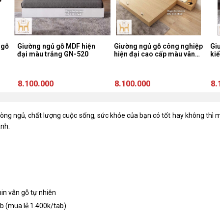
 gỗ
Giường ngủ gỗ MDF hiện
Giường ngủ gỗ công nghiệp
Gi
đại màu trắng GN-520
hiện đại cao cấp màu vân
ki
gỗ sồi GN-609
8.100.000
8.100.000
8.
hòng ngủ, chất lượng cuộc sống, sức khỏe của bạn có tốt hay không thì 
ành.
in vân gỗ tự nhiên
b (mua lẻ 1.400k/tab)