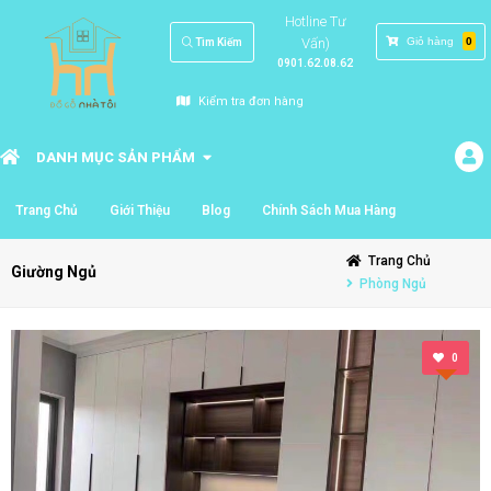
Hotline Tư
Vấn)
Giỏ hàng
0
Tìm Kiếm
0901.62.08.62
Kiểm tra đơn hàng
DANH MỤC SẢN PHẨM
Trang Chủ
Giới Thiệu
Blog
Chính Sách Mua Hàng
Trang Chủ
Giường Ngủ
Phòng Ngủ
0