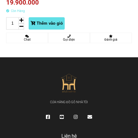
19.900.000
Còn Hàng
Thêm vào giỏ
Chat
Gọi điện
Đánh giá
CỬA HÀNG ĐỒ GỖ NHÀ TÔI
Liên hệ