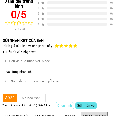
Đánh giá trung
1
0%
bình
2
0%
0/5
3
0%
4
0%
5
0%
5 nhận xét
GỬI NHẬN XÉT CỦA BẠN
Đánh giá của bạn về sản phẩm này:
1. Tiêu đề của nhận xét
2. Nội dung nhận xét
8022
Chọn hình
Gửi nhận xét
Thêm hình sản phẩm nếu có (tối đa 5 hình):