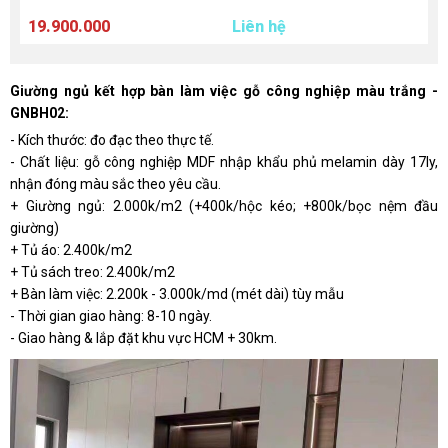
19.900.000
Liên hệ
L
Giường ngủ kết hợp bàn làm việc gỗ công nghiệp màu trắng -
GNBH02:
- Kích thước: đo đạc theo thực tế.
- Chất liệu: gỗ công nghiệp MDF nhập khẩu phủ melamin dày 17ly,
nhận đóng màu sắc theo yêu cầu.
+ Giường ngủ: 2.000k/m2 (+400k/hộc kéo; +800k/bọc nệm đầu
giường)
+ Tủ áo: 2.400k/m2
+ Tủ sách treo: 2.400k/m2
+ Bàn làm việc: 2.200k - 3.000k/md (mét dài) tùy mẫu
- Thời gian giao hàng: 8-10 ngày.
- Giao hàng & lắp đặt khu vực HCM + 30km.