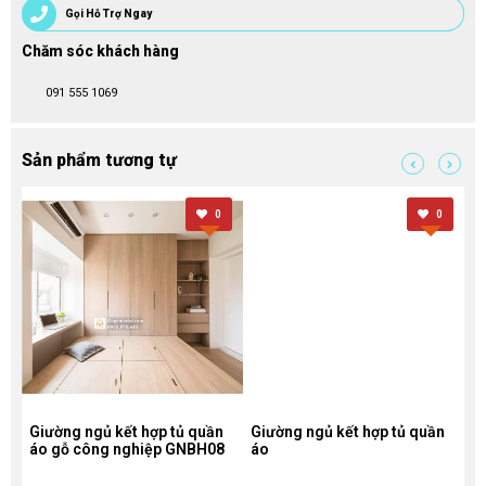
Gọi Hỗ Trợ Ngay
Chăm sóc khách hàng
091 555 1069
Sản phẩm tương tự
0
0
c
Giường ngủ kết hợp tủ quần
Giường ngủ kết hợp tủ quần
M
áo gỗ công nghiệp GNBH08
áo
á