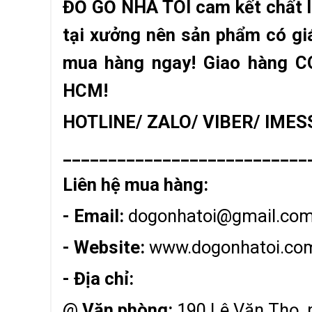
ĐỒ GỖ NHÀ TÔI cam kết chất l
tại xưởng nên sản phẩm có giá
mua hàng ngay! Giao hàng CO
HCM!
HOTLINE/ ZALO/ VIBER/ IMESS
___________________________
Liên hệ mua hàng:
- Email:
dogonhatoi@gmail.co
- Website:
www.dogonhatoi.co
- Địa chỉ:
@
Văn phòng
:
190 Lê Văn Thọ,