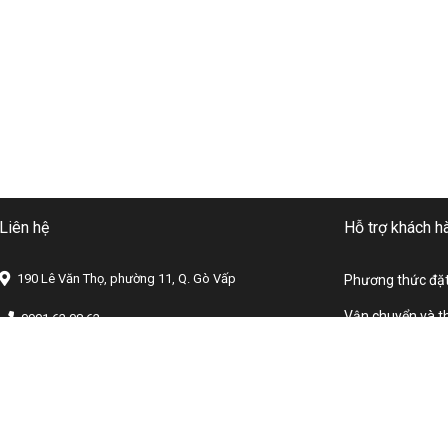
Liên hệ
Hỗ trợ khách h
190 Lê Văn Thọ, phường 11, Q. Gò Vấp
Phương thức đặ
Vận chuyển và t
0901.62.08.62
Chính sách bảo 
dogonhatoi@gmail.com
Chính sách đổi t
dogonhatoi.com
Chính sách bảo