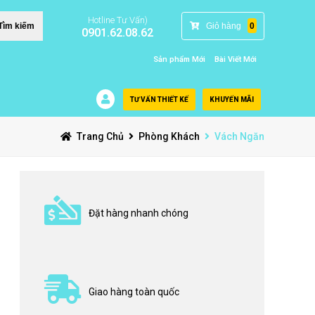
Hotline Tư Vấn)
Giỏ hàng
0
Tìm kiếm
0901.62.08.62
Sản phẩm Mới
Bài Viết Mới
TƯ VẤN THIẾT KẾ
KHUYẾN MÃI
Trang Chủ
Phòng Khách
Vách Ngăn
Đặt hàng nhanh chóng
Giao hàng toàn quốc