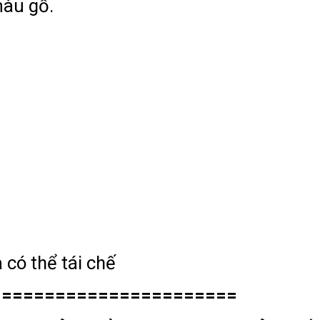
màu gỗ.
 có thể tái chế
=======================