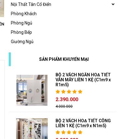
Nội Thất Tân Cổ Điển
Phòng Khách
Phòng Ngủ
ỀN
Phòng Bếp
Giường Ngủ
SẢN PHẨM KHUYẾN MẠI
BỘ 2 VÁCH NGĂN HOẠ TIẾT
VÂN MÂY LIỀN 1 KỆ (C1m9 x
R1m5)
2.390.000
4.000.000
BỘ 2 VÁCH HOẠ TIẾT CÔNG
LIỀN 1 KỆ (C1m9 x N1m5)