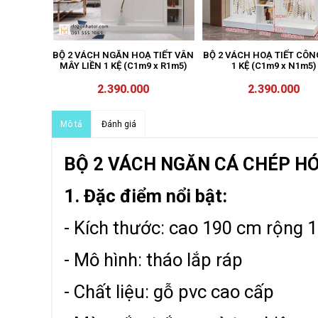
BỘ 2 VÁCH NGĂN HOẠ TIẾT VÂN
BỘ 2 VÁCH HOẠ TIẾT CÔN
MÂY LIỀN 1 KỆ (C1m9 x R1m5)
1 KỆ (C1m9 x N1m5)
2.390.000
2.390.000
Đánh giá
Mô tả
BỘ 2 VÁCH NGĂN CÁ CHÉP HÓ
1. Đặc điểm nổi bật:
- Kích thước: cao 190 cm rộng
- Mô hình: tháo lắp ráp
- Chất liệu: gỗ pvc cao cấp