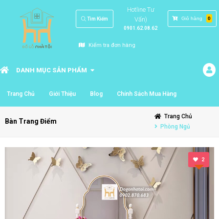
Hotline Tư
Vấn)
Giỏ hàng
0
Tìm Kiếm
0901.62.08.62
Kiểm tra đơn hàng
DANH MỤC SẢN PHẨM
Trang Chủ
Giới Thiệu
Blog
Chính Sách Mua Hàng
Trang Chủ
Bàn Trang Điểm
Phòng Ngủ
2