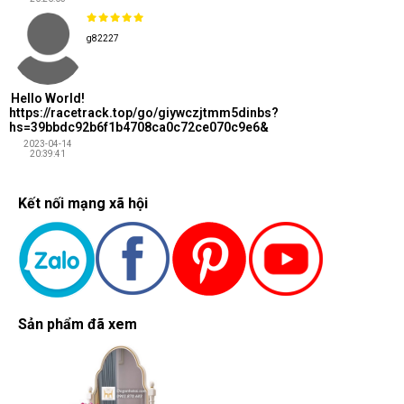
g82227
Hello World!
https://racetrack.top/go/giywczjtmm5dinbs?
hs=39bbdc92b6f1b4708ca0c72ce070c9e6&
2023-04-14
20:39:41
Kết nối mạng xã hội
Sản phẩm đã xem