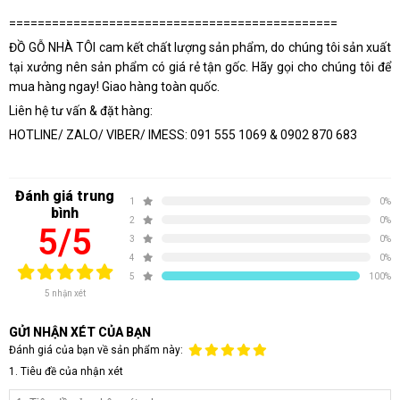
==============================================
ĐỒ GỖ NHÀ TÔI cam kết chất lượng sản phẩm, do chúng tôi sản xuất
tại xưởng nên sản phẩm có giá rẻ tận gốc. Hãy gọi cho chúng tôi để
mua hàng ngay! Giao hàng toàn quốc.
Liên hệ tư vấn & đặt hàng:
HOTLINE/ ZALO/ VIBER/ IMESS: 091 555 1069 & 0902 870 683
Đánh giá trung
1
0%
bình
2
0%
5/5
3
0%
4
0%
5
100%
5 nhận xét
GỬI NHẬN XÉT CỦA BẠN
Đánh giá của bạn về sản phẩm này:
1. Tiêu đề của nhận xét