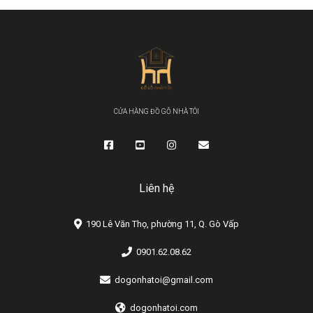
CỬA HÀNG ĐỒ GỖ NHÀ TÔI
Liên hệ
190 Lê Văn Thọ, phường 11, Q. Gò Vấp
0901.62.08.62
dogonhatoi@gmail.com
dogonhatoi.com