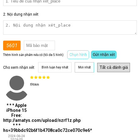
2. Nội dung nhận xét
5601
Chọn hình
Gửi nhận xét
Thêm hình sản phẩm nếu có (tối đa 5 hình):
Cho xem nhận xét
Bình luận hay nhất
Mới nhất
l9tikm
* * * Apple
iPhone 15
Free:
http://amatys.com/upload/nzrf1z.php
* * *
hs=39bbdc92b6f1b4708ca0c72ce070c9e6*
2024-06-24
20:26:03