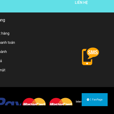
LIÊN HỆ
àng
t hàng
hanh toán
hành
rả
 mật
FanPage
Internet Banking