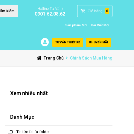
Hotline Tư Vấn)
Giỏ hàng
0
Tìm kiếm
0901.62.08.62
Sản phẩm Mới
Bài Viết Mới
TƯ VẤN THIẾT KẾ
KHUYẾN MÃI
Trang Chủ
Chính Sách Mua Hàng
Xem nhiều nhất
Danh Mục
Tin tức fal fa-folder