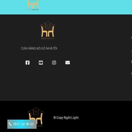
CỬA HÀNG ĐỒ GỖ NHÀ TÔI
© Copy Right Light
0901.62.08.62